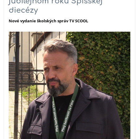
jubilejnom roku Spišskej
diecézy
Nové vydanie školských správ
TV SCOOL