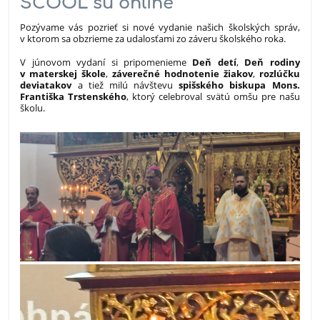
SCOOL sú online
Pozývame vás pozrieť si nové vydanie našich školských správ,
v ktorom sa obzrieme za udalosťami zo záveru školského roka.
V júnovom vydaní si pripomenieme
Deň detí
,
Deň rodiny
v materskej škole
,
záverečné hodnotenie žiakov
,
rozlúčku
deviatakov
a tiež milú návštevu
spišského biskupa Mons.
Františka Trstenského
, ktorý celebroval svätú omšu pre našu
školu.