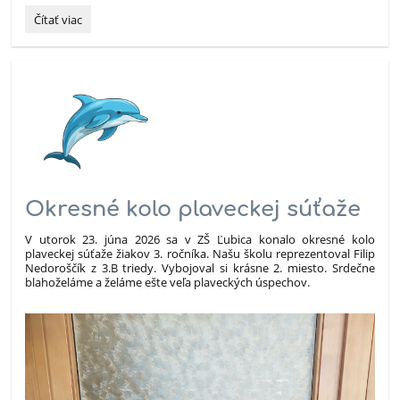
Nové
Čítať viac
júnové
školské
správy
TV
SCOOL
sú
online:
Okresné kolo plaveckej súťaže
V utorok 23. júna 2026 sa v ZŠ Ľubica konalo okresné kolo
plaveckej súťaže žiakov 3. ročníka. Našu školu
reprezentoval Filip
Nedoroščík z 3.B triedy. Vybojoval si krásne 2. miesto. Srdečne
blahoželáme a želáme ešte veľa plaveckých úspechov.