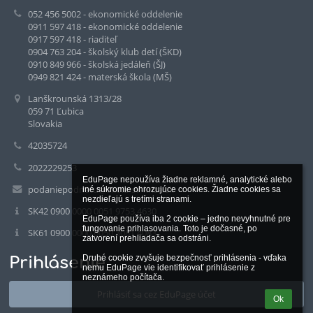
052 456 5002 - ekonomické oddelenie
0911 597 418 - ekonomické oddelenie
0917 597 418 - riaditeľ
0904 763 204 - školský klub detí (ŠKD)
0910 849 966 - školská jedáleň (ŠJ)
0949 821 424 - materská škola (MŠ)
Lanškrounská 1313/28
059 71 Ľubica
Slovakia
42035724
2022229253
EduPage nepoužíva žiadne reklamné, analytické alebo 
podaniepodnetu@skola-sv-kriza.sk
iné súkromie ohrozujúce cookies. Žiadne cookies sa 
nezdieľajú s tretími stranami.

SK42 0900 0000 0051 9753 4630
EduPage používa iba 2 cookie – jedno nevyhnutné pre 
fungovanie prihlasovania. Toto je dočasné, po 
SK61 0900 0000 0050 3081 4083
zatvorení prehliadača sa odstráni.

Druhé cookie zvyšuje bezpečnosť prihlásenia - vďaka 
Prihlásenie
nemu EduPage vie identifikovať prihlásenie z 
neznámeho počítača.
Prihlásiť sa cez EduPage účet
Ok