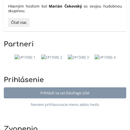
Hlavným hosťom bol
Marián Čekovský
so svojou hudobnou
skupinou.
Deň
Čítať viac
cirkevných
škôl
v
Partneri
jubilejnom
roku
Spišskej
diecézy:
Prihlásenie
Prihlásiť sa cez EduPage účet
Neviem prihlasovacie meno alebo heslo
Zvonenia