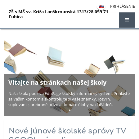
PRIHLÁSENIE
ZŠ s MŠ sv. Kríža Lanškrounská 1313/28 059 71
Ľubica
Hlavná
stránka
Vitajte na stránkach našej školy
Naša škola používa EduPage školský informačný systém. Prihláste
sa Vašim kontom a skontrolujte si Vaše známky, rozvrh,
suplovanie, prebrané učivo a domáce úlohy na ďalší deň.
Nové júnové školské správy TV