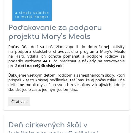
Poďakovanie za podporu
projektu Mary’s Meals
Počas Dňa detí sa naši žiaci zapojili do dobročinnej aktivity
na podporu školského stravovacieho programu
Mary's Meals
na Haiti. Vďaka ich ochote pomáhať a podpore rodičov sa
podarilo vyzbierať
44 €
, čo predstavuje náklady na stravovanie
pre
2 deti na celý školský rok
.
Ďakujeme všetkým deťom, rodičom a zamestnancom školy, ktorí
prispeli k tejto krásnej myšlienke. Teší nás, že aj počas osláv Dňa
detí sme mohli myslieť na svojich rovesníkov v krajinách, kde je
školské jedlo často jediným jedlom dňa.
Poďakovanie
Čítať viac
za
podporu
projektu
Mary’s
Deň cirkevných škôl v
Meals: