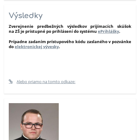
Výsledky
Zverejnenie predbežných výsledkov prijímacích skúšok
na ZŠ je prístupné po prihlásení do systému
ePrihlášky
.
Prípadne zadaním prístupového kódu
zaslaného v pozvánke
do
elektronickej vývesky
.
Alebo priamo na tomto odkaze: